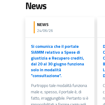
News
NEWS
24/06/26
Si comunica che il portale
D
SIAMM relativo a Spese di
giustizia e Recupero crediti,
C
dal 20 al 30 giugno funziona
B
solo in modalità
L
"consultazione".
Purtroppo tale modalità funziona
C
male e, spesso, il portale è, di
c
fatto, irraggiungibile. Pertanto si è
n
impossibilitati a fornire ragguagli,
d