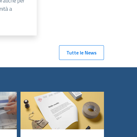
pratiche per
nità a
Tutte le News