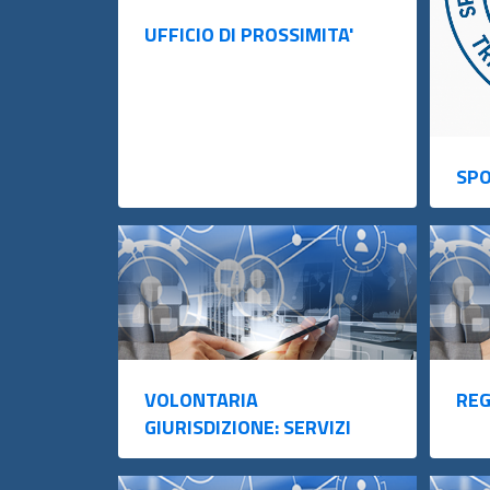
UFFICIO DI PROSSIMITA'
SPO
VOLONTARIA
REG
GIURISDIZIONE: SERVIZI