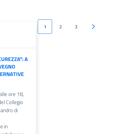
1
2
3
CUREZZA": A
VEGNO
TERNATIVE
alle ore 18,
el Collegio
andro di
e in