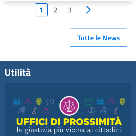
1
2
3
Tutte le News
Utilità