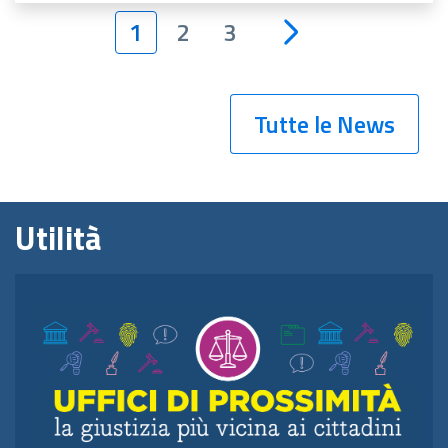
1
2
3
Tutte le News
Utilità