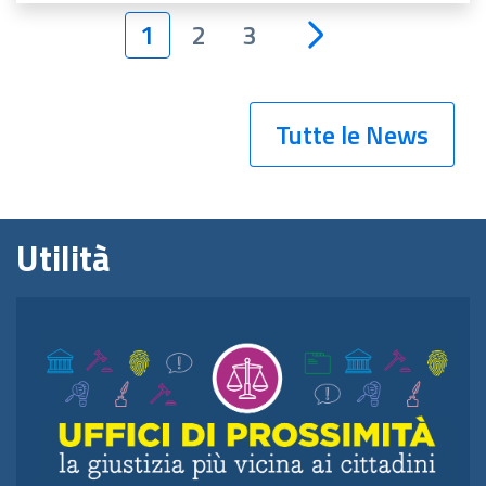
1
2
3
Tutte le News
Utilità